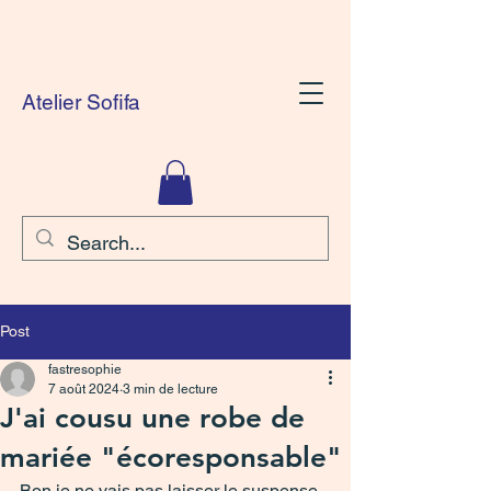
Atelier Sofifa
Post
fastresophie
7 août 2024
3 min de lecture
J'ai cousu une robe de
mariée "écoresponsable"
Bon je ne vais pas laisser le suspense 