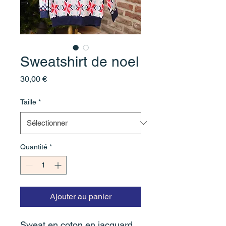
Sweatshirt de noel
Prix
30,00 €
Taille
*
Quantité
*
Ajouter au panier
Sweat en coton en jacquard