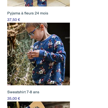
Pyjama à fleurs 24 mois
Prix
37,50 €
Sweatshirt 7-8 ans
Prix
35,00 €