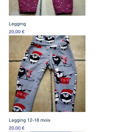
Legging
Prix
20,00 €
Legging 12-18 mois
Prix
20,00 €