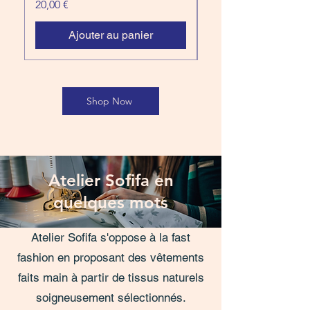
Prix
Prix
20,00 €
20,00 €
Ajouter au panier
Shop Now
Atelier Sofifa en
quelques mots
Atelier Sofifa s'oppose à la fast
fashion en proposant des vêtements
faits main à partir de tissus naturels
soigneusement sélectionnés.