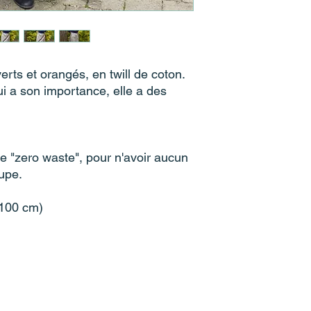
vigilance, et que cer
Je reste humaine. Ch
selon le tissu choisi,
sont données à titre i
Pour les vêtements en
erts et orangés, en twill de coton.
avant la première util
qui a son importance, elle a des
pour rigidifier les ou
 "zero waste", pour n'avoir aucun
coupe.
0-100 cm)