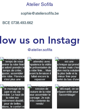
Atelier Sofifa
mal été coupés.
Je reste humaine. Chaque article
sophie@ateliersofifa.be
diffère légèrement selon le tissu
choisi, les tailles peuvent varier un
BCE
0738.493.662
peu et sont données à titre indicatif.
Pour les vêtements en jersey
low us on Instagram
(=élastiques) les laver avant la
première utilisation car j'utilise un
matériau pour rigidifier les ourlets
@atelier.sofifa
avant de les coudre