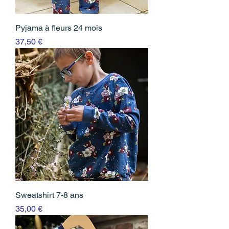
Pyjama à fleurs 24 mois
Prix
37,50 €
Sweatshirt 7-8 ans
Prix
35,00 €