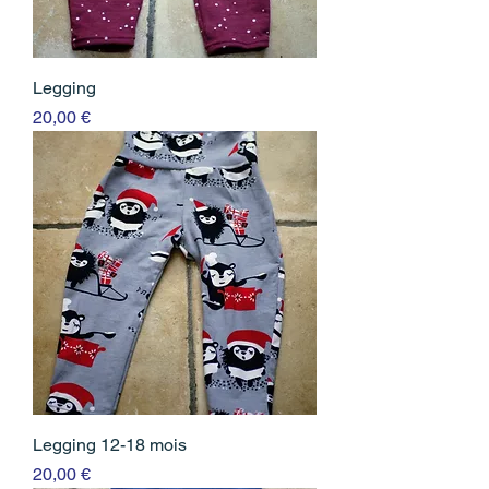
Legging
Prix
20,00 €
Legging 12-18 mois
Prix
20,00 €